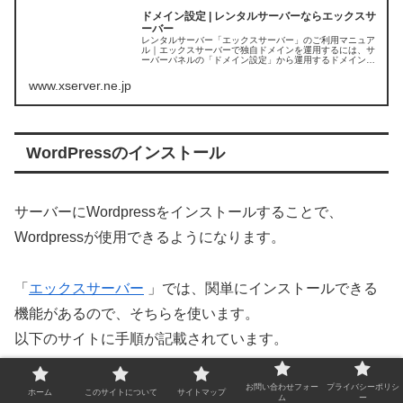
ドメイン設定 | レンタルサーバーならエックスサ
ーバー
レンタルサーバー「エックスサーバー」のご利用マニュア
ル｜エックスサーバーで独自ドメインを運用するには、サ
ーバーパネルの「ドメイン設定」から運用するドメイン名
を追加する必要があります。当ページではドメイン設定の
追加手順についてご案内しています...
www.xserver.ne.jp
WordPressのインストール
サーバーにWordpressをインストールすることで、
Wordpressが使用できるようになります。
「
エックスサーバー
」では、関単にインストールできる
機能があるので、そちらを使います。
以下のサイトに手順が記載されています。
お問い合わせフォー
プライバシーポリシ
ホーム
このサイトについて
サイトマップ
WordPress 簡単インストール手順 | レンタルサ
ム
ー