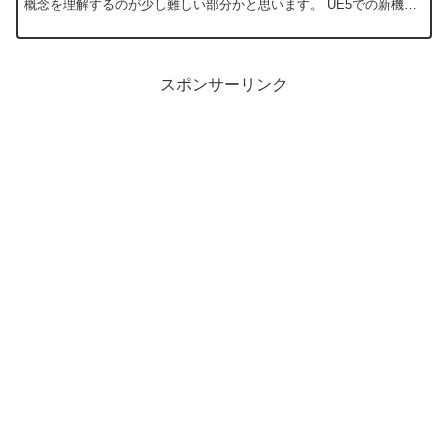
概念を理解するのが少し難しい部分かと思います。 UE5での新機能
のWorld PatitionやOne File Per Actorなどにも触れながら解説しま
す。
スポンサーリンク