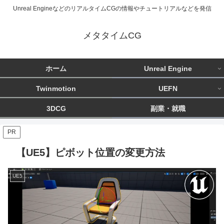
Unreal EngineなどのリアルタイムCGの情報やチュートリアルなどを発信
メタタイムCG
ホーム
Unreal Engine
Twinmotion
UEFN
3DCG
副業・就職
PR
【UE5】ピボット位置の変更方法
UE5