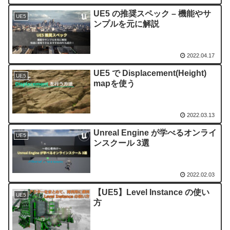
UE5 の推奨スペック – 機能やサ
UE5
ンプルを元に解説
2022.04.17
UE5 で Displacement(Height)
UE5
mapを使う
2022.03.13
Unreal Engine が学べるオンライ
UE5
ンスクール 3選
2022.02.03
【UE5】Level Instance の使い
UE5
方